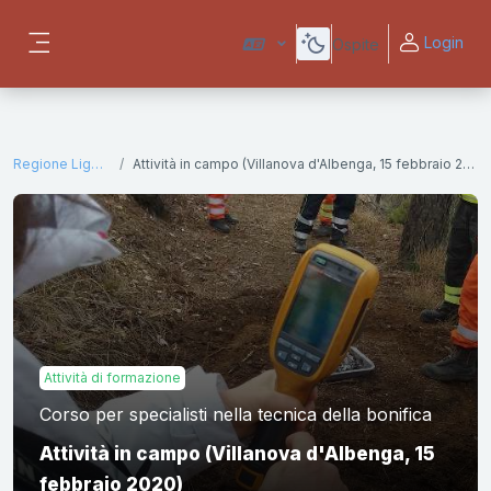
Vai al contenuto principale
Login
Ospite
Pannello laterale
Regione Liguria
Attività in campo (Villanova d'Albenga, 15 febbraio 2020)
Attività di formazione
Corso per specialisti nella tecnica della bonifica
Attività in campo (Villanova d'Albenga, 15
febbraio 2020)