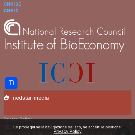
CNR IBE
CNR IC
Apri indice del corso
medstar-media
Privacy Policy
x
MED-Star Media © 2026. All rights reserved. Contents edited by
Se prosegui nella navigazione del sito, ne accetti le politiche:
Privacy Policy
Bachisio Arca, Matilde Schirru, Stefano Arrizza, Pierpaolo Masia