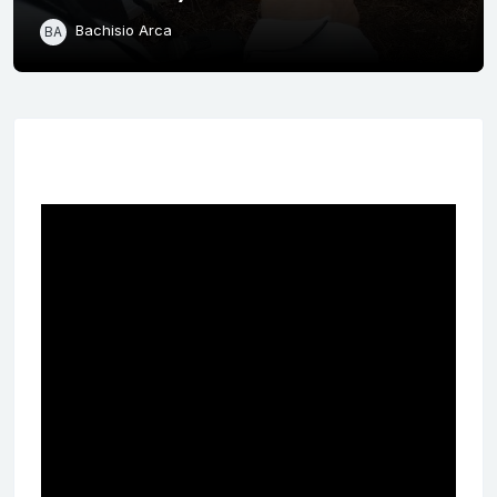
Bachisio Arca
BA
Schema della sezione