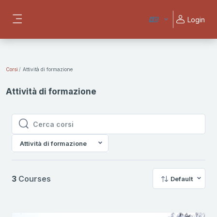
Vai al contenuto principale
Login
Pannello laterale
Corsi
Attività di formazione
Attività di formazione
Cerca corsi
Cerca corsi
Attività di formazione
3
Courses
Default