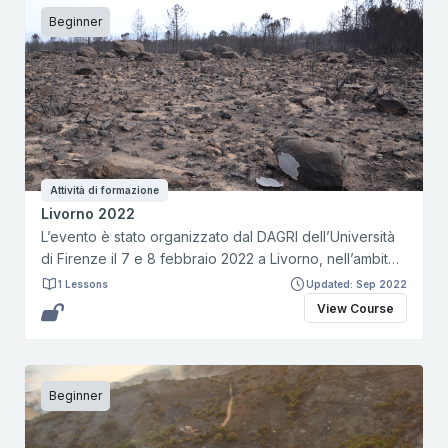
Beginner
Attività di formazione
Livorno 2022
L’evento è stato organizzato dal DAGRI dell’Università
di Firenze il 7 e 8 febbraio 2022 a Livorno, nell’ambito
delle attività di scambio di esperienze tra partner del
1 Lessons
Updated: Sep 2022
progetto MED-Star. Gli interventi presenti nella
View Course
registrazione si alternano come segue: Sessione della
mattina: Saluti ed apertura dei lavori a cura di Enrico
Marchi, Università di Firenze e Sandro Pieroni -
Regione Toscana / Paola Pasquinelli - Regione
Beginner
Toscana: Corso analista di sala / Giacomo Pacini -
Regione Toscana: Analisi meteo e bollettini AIB