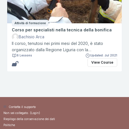
Attività di formazione
Corso per specialisti nella tecnica della bonifica
Bachisio Arca
Il corso, tenutosi nei primi mesi del 2020, è stato
organizzato dalla Regione Liguria con la
collaborazione dell’ANCI Liguria, della Direzione
6 Lessons
Updated: Jul 2021
regionale dei Vigili del Fuoco della Liguria e dei
View Course
Coordinamenti provinciali del Volontariato AIB e PC
Contatta il supporto
Non sei collegato. (
Login
)
Riepilogo della conservazione dei dati
Politiche