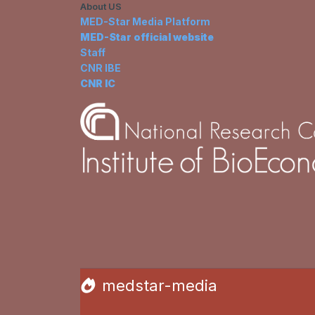
About US
MED-Star Media Platform
MED-Star official website
Staff
CNR IBE
CNR IC
medstar-media