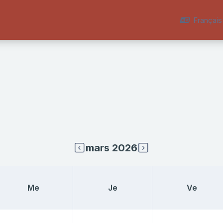
Français ‎
mars 2026
Mercredi
Jeudi
Vendredi
Me
Je
Ve