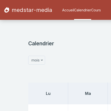
Passer au contenu principal
medstar-media
Accueil
Calendrier
Cours
Calendrier
mois
Lundi
Mardi
Lu
Ma